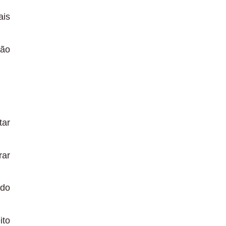
ais
ção
tar
rar
 do
ito