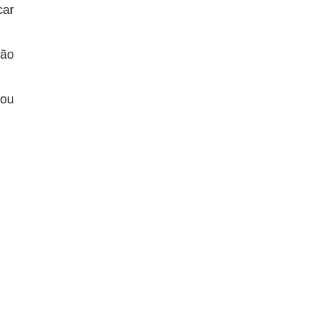
car
ção
 ou