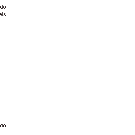
 do
eis
ndo