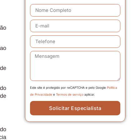
ção
 ao
 de
ndo
Este site é protegido por reCAPTCHA e pelo Google
Política
de Privacidade
e
Termos de serviço
aplicar.
 de
Solicitar Especialista
udo
cia