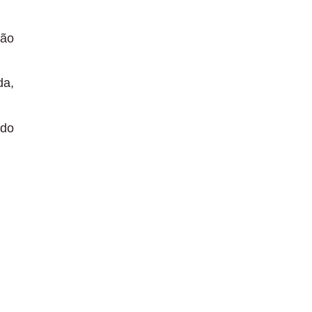
ção
da,
 do