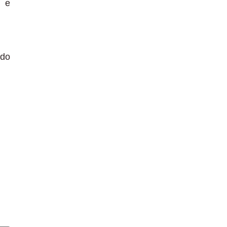
l e
 do