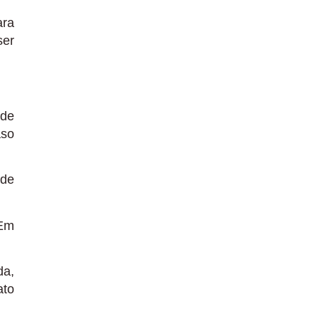
ara
ser
 de
aso
 de
 Em
da,
ato