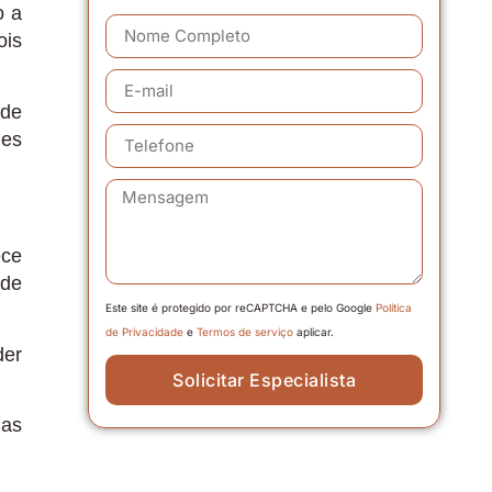
o a
ois
ade
des
ece
 de
Este site é protegido por reCAPTCHA e pelo Google
Política
de Privacidade
e
Termos de serviço
aplicar.
der
Solicitar Especialista
das