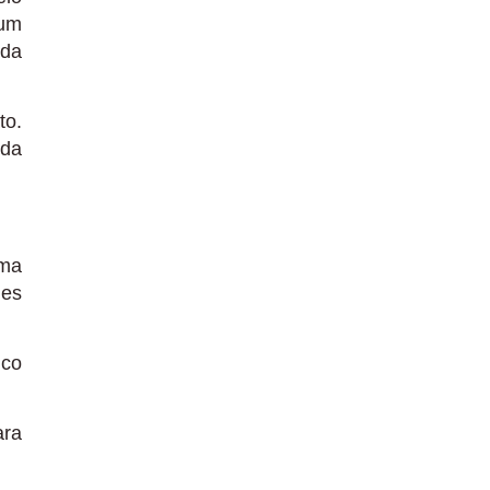
mum
 da
to.
ida
uma
des
uco
ara