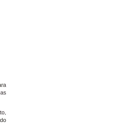
ara
 as
to,
 do