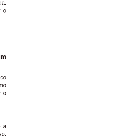
da,
r o
em
nco
omo
r o
e a
so.