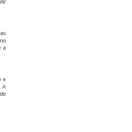
tir
 as
 no
r à
o e
. A
 de