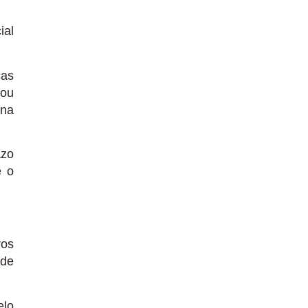
ial
ças
 ou
 na
azo
e o
ros
ade
elo