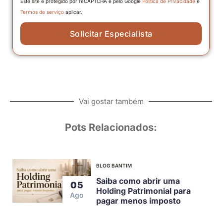
Este site é protegido por reCAPTCHA e pelo Google
Política de Privacidade
e
Termos de serviço
aplicar.
Solicitar Especialista
Vai gostar também
Pots Relacionados:
BLOG BANTIM
Saiba como abrir uma
05
Holding Patrimonial para
Ago
pagar menos imposto