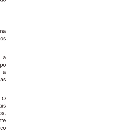
rna
ros
o a
mpo
e a
das
. O
ais
os,
nte
ico