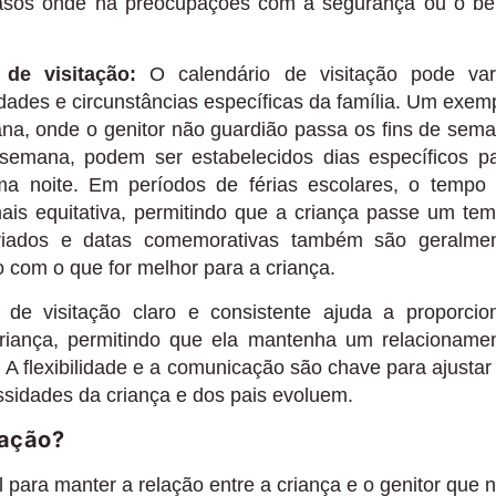
m casos onde há preocupações com a segurança ou o b
de visitação:
O calendário de visitação pode var
des e circunstâncias específicas da família. Um exem
na, onde o genitor não guardião passa os fins de sem
 semana, podem ser estabelecidos dias específicos p
ma noite. Em períodos de férias escolares, o tempo
mais equitativa, permitindo que a criança passe um te
eriados e datas comemorativas também são geralme
 com o que for melhor para a criança.
de visitação claro e consistente ajuda a proporcio
 criança, permitindo que ela mantenha um relacioname
A flexibilidade e a comunicação são chave para ajustar
ssidades da criança e dos pais evoluem.
tação?
l para manter a relação entre a criança e o genitor que 