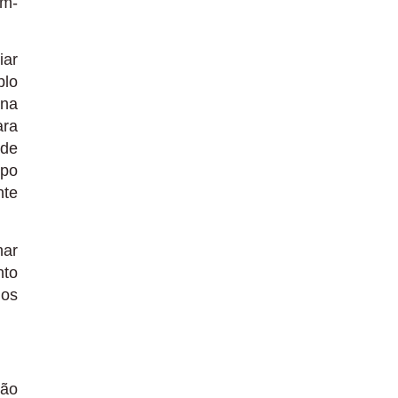
em-
iar
plo
ana
ara
 de
mpo
nte
nar
nto
 os
não