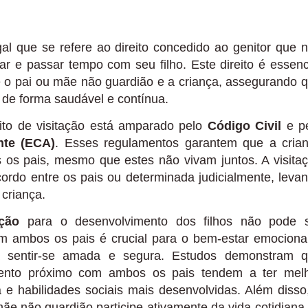
l que se refere ao direito concedido ao genitor que 
tar e passar tempo com seu filho. Este direito é essenc
re o pai ou mãe não guardião e a criança, assegurando 
 de forma saudável e contínua.
reito de visitação está amparado pelo
Código Civil
e p
nte (ECA)
. Esses regulamentos garantem que a cria
 os pais, mesmo que estes não vivam juntos. A visita
ordo entre os pais ou determinada judicialmente, leva
criança.
ação
para o desenvolvimento dos filhos não pode 
om ambos os pais é crucial para o bem-estar emociona
 a sentir-se amada e segura. Estudos demonstram 
ento próximo com ambos os pais tendem a ter mel
e habilidades sociais mais desenvolvidas. Além disso
mãe não guardião participe ativamente da vida cotidiana