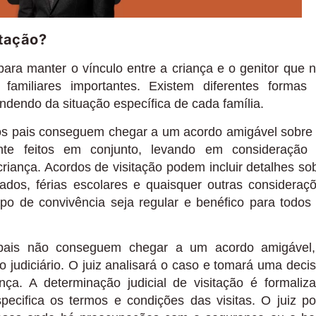
itação?
ara manter o vínculo entre a criança e o genitor que 
amiliares importantes. Existem diferentes formas
endendo da situação específica de cada família.
os pais conseguem chegar a um acordo amigável sobre
ente feitos em conjunto, levando em consideração
riança. Acordos de visitação podem incluir detalhes so
eriados, férias escolares e quaisquer outras consideraç
po de convivência seja regular e benéfico para todos
is não conseguem chegar a um acordo amigável
o judiciário. O juiz analisará o caso e tomará uma deci
ça. A determinação judicial de visitação é formaliz
pecifica os termos e condições das visitas. O juiz p