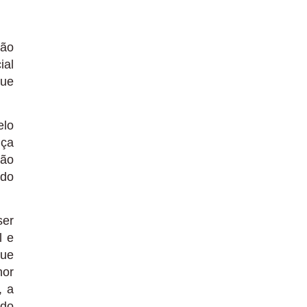
não
ial
que
elo
nça
ção
ndo
ser
l e
que
hor
, a
 do