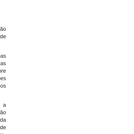
não
 de
 as
 as
bre
ões
 os
, a
são
ada
ode