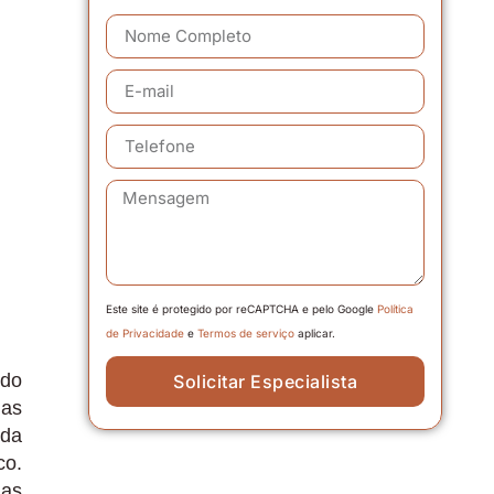
Este site é protegido por reCAPTCHA e pelo Google
Política
de Privacidade
e
Termos de serviço
aplicar.
ndo
Solicitar Especialista
ias
 da
co.
 as