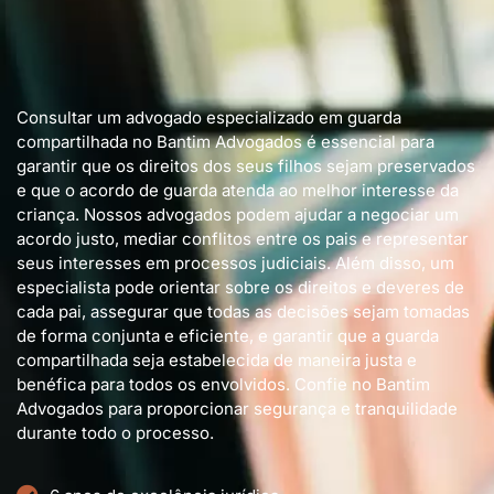
Consultar um advogado especializado em guarda
compartilhada no Bantim Advogados é essencial para
garantir que os direitos dos seus filhos sejam preservados
e que o acordo de guarda atenda ao melhor interesse da
criança. Nossos advogados podem ajudar a negociar um
acordo justo, mediar conflitos entre os pais e representar
seus interesses em processos judiciais. Além disso, um
especialista pode orientar sobre os direitos e deveres de
cada pai, assegurar que todas as decisões sejam tomadas
de forma conjunta e eficiente, e garantir que a guarda
compartilhada seja estabelecida de maneira justa e
benéfica para todos os envolvidos. Confie no Bantim
Advogados para proporcionar segurança e tranquilidade
durante todo o processo.