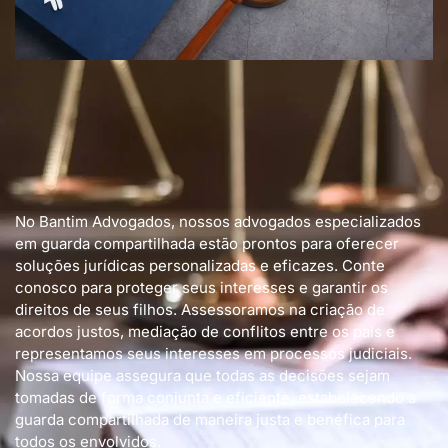
No Bantim Advogados, nossos advogados especializados
em guarda compartilhada estão prontos para oferecer
soluções jurídicas personalizadas e eficazes. Conte
conosco para proteger seus interesses e garantir os
direitos de seus filhos. Assessoramos na criação de
acordos justos, mediação de conflitos entre os pais e
representamos seus interesses em processos judiciais.
Nossa equipe assegura que todas as decisões sejam
tomadas de forma conjunta e eficiente, estabelecendo a
guarda compartilhada de maneira justa e benéfica para
todos os envolvidos.