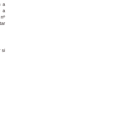
m a
e a
 nº
tar
 si