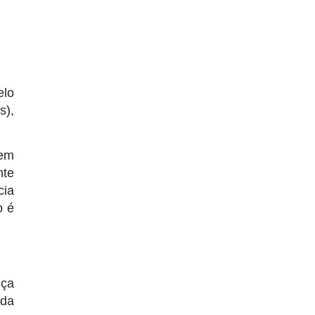
elo
s),
 em
nte
cia
o é
iça
ada