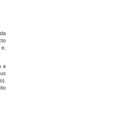
 da
cto
 e,
a a
eus
o).
ito