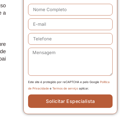
sso
e a
bre
 de
pai
Este site é protegido por reCAPTCHA e pelo Google
Política
de Privacidade
e
Termos de serviço
aplicar.
Solicitar Especialista