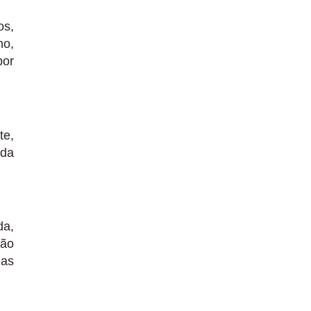
os,
ho,
por
te,
ida
da,
não
 as