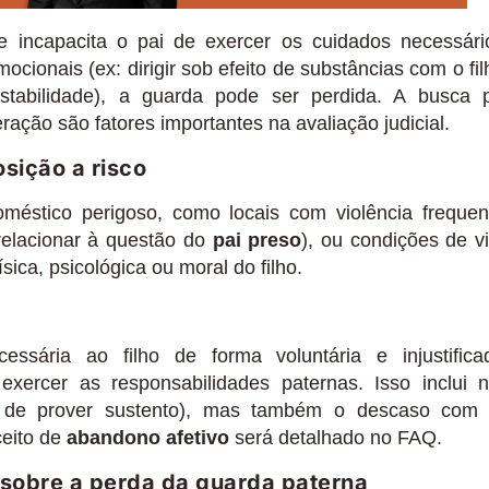
 incapacita o pai de exercer os cuidados necessári
ocionais (ex: dirigir sob efeito de substâncias com o fil
tabilidade), a guarda pode ser perdida. A busca 
ação são fatores importantes na avaliação judicial.
sição a risco
éstico perigoso, como locais com violência frequen
relacionar à questão do
pai preso
), ou condições de v
ca, psicológica ou moral do filho.
essária ao filho de forma voluntária e injustifica
exercer as responsabilidades paternas. Isso inclui 
r de prover sustento), mas também o descaso com
ceito de
abandono afetivo
será detalhado no FAQ.
sobre a perda da guarda paterna