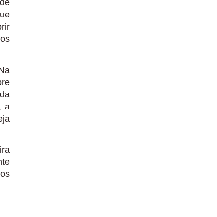
ade
que
rir
bos
 Na
bre
rda
, a
eja
ira
nte
 os