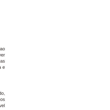
 ao
ver
das
a e
do,
 os
vel