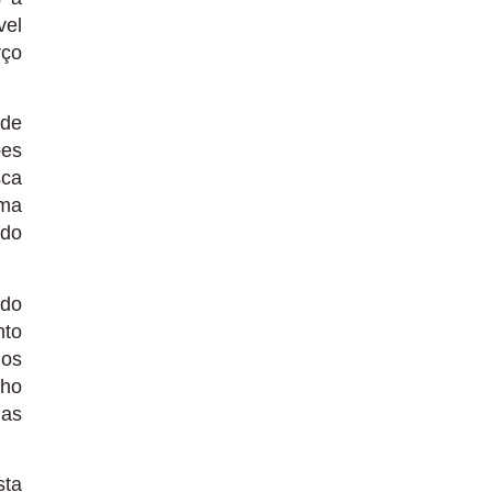
vel
rço
 de
ões
sca
uma
 do
 do
nto
 os
nho
 as
sta