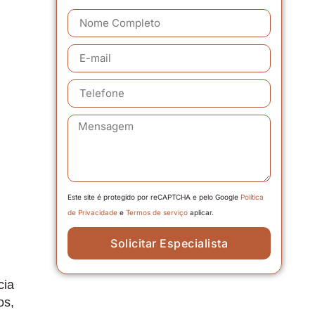
Este site é protegido por reCAPTCHA e pelo Google
Política
de Privacidade
e
Termos de serviço
aplicar.
Solicitar Especialista
cia
os,