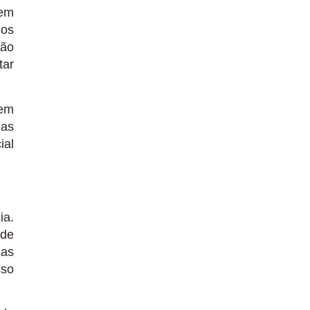
vem
dos
ção
tar
 em
 as
ial
ia.
 de
 as
sso