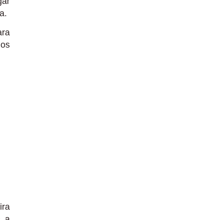
gar
a.
ara
mos
ira
s a