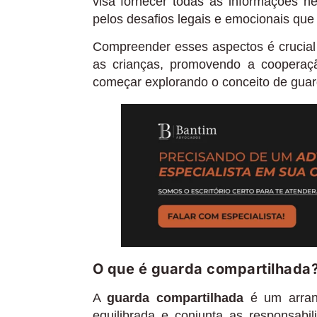
visa fornecer todas as informações 
pelos desafios legais e emocionais que
Compreender esses aspectos é crucial
as crianças, promovendo a cooperaçã
começar explorando o conceito de guard
O que é guarda compartilhada
A
guarda compartilhada
é um arranj
equilibrada e conjunta as responsabil