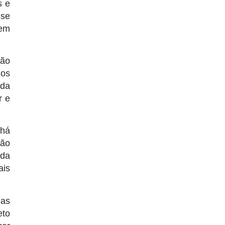
s e
 se
pem
são
 os
rda
r e
 há
são
rda
ais
ças
eto