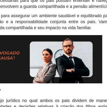
necessárias para que os pais possam entender e nave
 envolvem a guarda compartilhada e a pensão alimentíci
 para assegurar um ambiente saudável e equilibrado p
o e a responsabilidade conjunta entre os pais. Va
a compartilhada e seu impacto na vida familiar.
?
o jurídico no qual ambos os pais dividem de mane
idades e decisões relativas à criação dos filhos apó