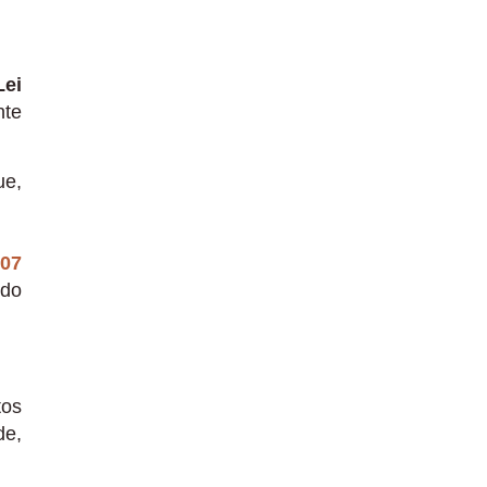
Lei
nte
ue,
007
 do
tos
de,