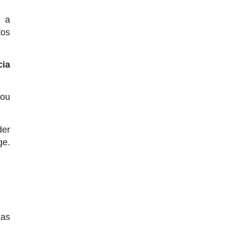
, a
tos
cia
 ou
der
ge.
ias