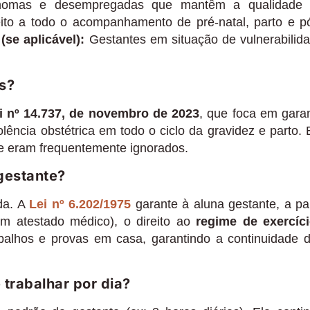
tônomas e desempregadas que mantêm a qualidade
ito a todo o acompanhamento de pré-natal, parto e p
(se aplicável):
Gestantes em situação de vulnerabilid
es?
i nº 14.737, de novembro de 2023
, que foca em garan
ência obstétrica em todo o ciclo da gravidez e parto. 
que eram frequentemente ignorados.
 gestante?
da. A
Lei nº 6.202/1975
garante à aluna gestante, a par
m atestado médico), o direito ao
regime de exercíc
rabalhos e provas em casa, garantindo a continuidade 
trabalhar por dia?