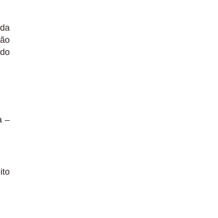
ida
são
odo
a –
ito