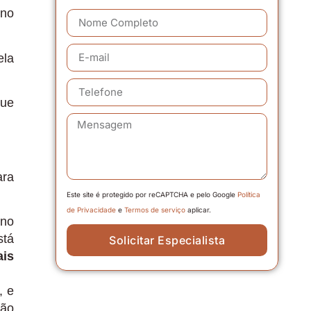
 no
ela
que
ara
Este site é protegido por reCAPTCHA e pelo Google
Política
de Privacidade
e
Termos de serviço
aplicar.
 no
stá
Solicitar Especialista
ais
, e
ão