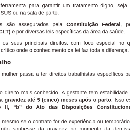
 ferramenta para garantir um tratamento digno, seja
 SUS ou na sala de parto.
tes são assegurados pela
Constituição Federal
, p
CLT)
e por diversas leis específicas da área da saúde.
 os seus principais direitos, com foco especial no 
rítico onde o conhecimento da lei faz toda a diferença.
alho
mulher passa a ter direitos trabalhistas específicos p
 direito mais conhecido. A gestante tem estabilidade
a gravidez até 5 (cinco) meses após o parto
. Isso e
so II, “b” do Ato das Disposições Constitucion
e mesmo se o contrato for de experiência ou temporário
não soubesse da gravidez no momento da demiss