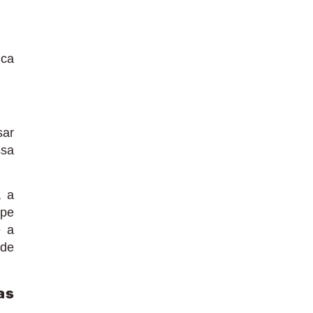
ica
sar
ssa
, a
ipe
e a
 de
as