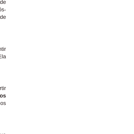
 de
ós-
ade
tir
Ela
tir
ios
dos