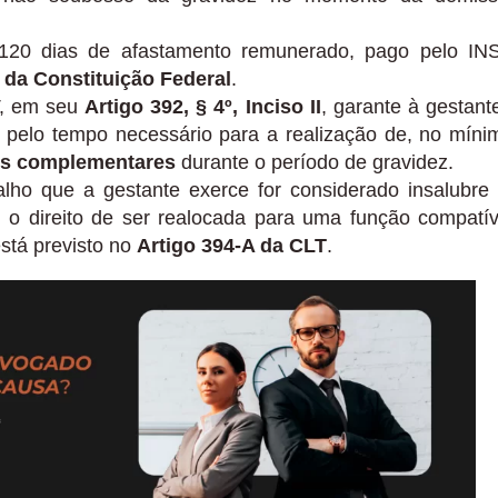
120 dias de afastamento remunerado, pago pelo IN
II da Constituição Federal
.
, em seu
Artigo 392, § 4º, Inciso II
, garante à gestant
o pelo tempo necessário para a realização de, no míni
es complementares
durante o período de gravidez.
lho que a gestante exerce for considerado insalubre
m o direito de ser realocada para uma função compatív
está previsto no
Artigo 394-A da CLT
.