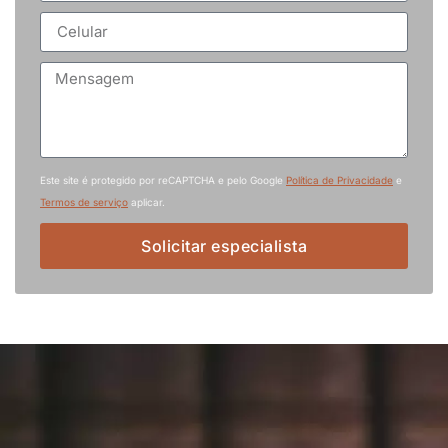
Este site é protegido por reCAPTCHA e pelo Google
Política de Privacidade
e
Termos de serviço
aplicar.
Solicitar especialista