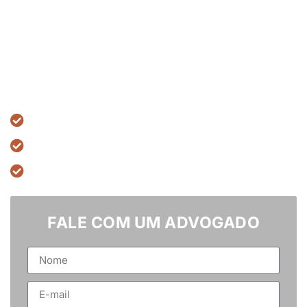
Advogados trabalhistas especializados em direito
bancário, lidando com assédio moral, equiparação salarial,
disputas de horas extras e outras questões trabalhistas
bancárias.
6 anos de excelência jurídica
Pagamento flexível
Mais de 1.850 casos bem-sucedidos
FALE COM UM ADVOGADO