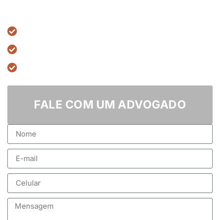
aposentadorias, benefícios por incapacidade e mais
6 anos de excelência jurídica
Pagamento flexível
Mais de 1.850 casos bem-sucedidos
FALE COM UM ADVOGADO