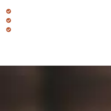
6 anos de excelência jurídica
Pagamento flexível
Mais de 1.850 casos bem-sucedidos