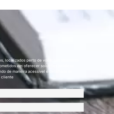
, localizados perto de você, são altamente
ometidos em oferecer soluções jurídicas
ndo de maneira acessível e detalhada as
 cliente