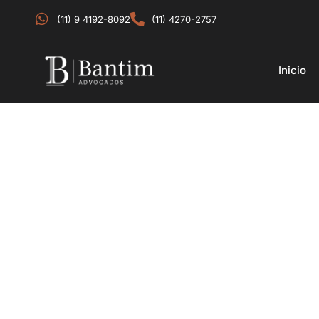
(11) 9 4192-8092
(11) 4270-2757
Inicio
Se você está procurando por serviços jurídicos próximos e
Advogados é sua melhor escolha.