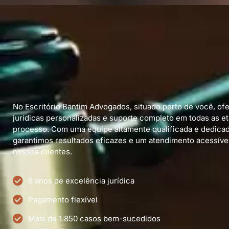
No Escritório Bantim Advogados, situado perto de você, o
jurídicas personalizadas e suporte completo em todas as e
processo. Com uma equipe altamente qualificada e dedicad
garantimos resultados eficazes e um atendimento acessível
nossos clientes.
6 anos de excelência jurídica
Pagamento flexível
Mais de 1.850 casos bem-sucedidos