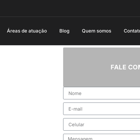
Áreas de atuação
Blog
Quem somos
Contat
FALE C
 confiáveis, o Bantim