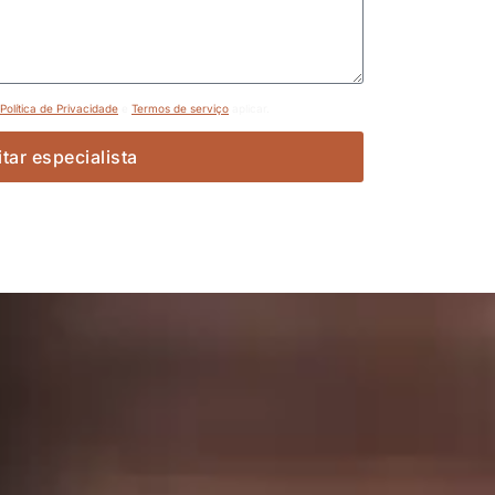
Política de Privacidade
e
Termos de serviço
aplicar.
itar especialista